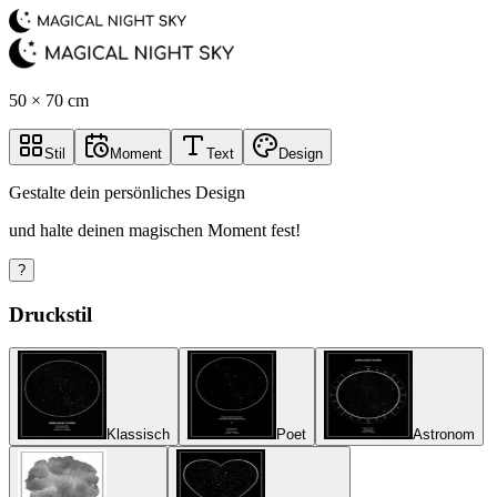
50 × 70 cm
Stil
Moment
Text
Design
Gestalte dein persönliches Design
und halte deinen magischen Moment fest!
?
Druckstil
Klassisch
Poet
Astronom