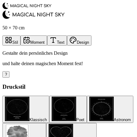
50 × 70 cm
Stil
Moment
Text
Design
Gestalte dein persönliches Design
und halte deinen magischen Moment fest!
?
Druckstil
Klassisch
Poet
Astronom